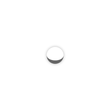
Etiam iaculis lorem sed velit
ullamcorper vehicula. Cras
consequat tortor nisi, et
venenatis metus congue sed
Cras consequat tortor nisi, et venenatis metus
congue sed. Sed ultricies commodo aliquam. Donec
condimentum consequat urna a efficitur. Aenean
volutpat nunc urna, eget facilisis orci laoreet ut.
Phasellus tincidunt luctus felis, at congue libero
vehicula a.
1
Like