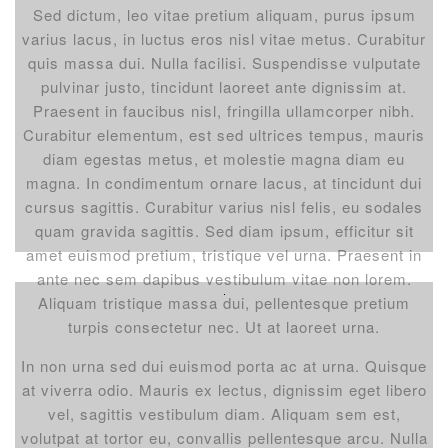
Sed dictum, leo vitae pretium aliquam, purus ipsum
varius lacus, in luctus eros nisl vitae metus. Curabitur
quis massa dui. Nulla facilisi. Suspendisse vulputate
pulvinar justo, tincidunt laoreet ante dignissim at.
Praesent in faucibus nisl, fringilla ullamcorper nibh.
Curabitur elementum, est sed ultrices tempus, mauris
diam egestas metus, et molestie magna diam eu
magna. In condimentum ornare lacus, at tincidunt dui
cursus sagittis. Curabitur varius nisl felis, eu sodales
quam gravida sagittis. Sed diam ipsum, efficitur sit
amet euismod pretium, tristique vel urna. Praesent in
ante nec sem dapibus vestibulum vitae non lorem.
Aliquam tristique massa dui, pellentesque pretium
turpis consectetur nec. Ut at laoreet urna.
In non urna sed dui euismod porta ac at urna. Quisque
at viverra odio. Mauris ex lectus, dignissim eget libero
vel, sagittis vestibulum diam. Aliquam sem est,
volutpat at tortor eu, convallis pellentesque arcu. Nulla