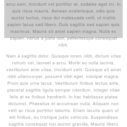
arcu sem, tincidunt vel porttitor at, sodales eget mi. In
quis risus mauris. Aenean scelerisque, odio quis
auctor luctus, risus dui malesuada velit, ut mattis
sapien lacus sed libero. Duis sagittis sed sapien quis
maximus. Mauris sit amet sapien magna. Nulla ex
sapien, varius a justo non, pellentesque consequat
nibh.
Nam a sagittis dolor. Quisque lorem nibh, dictum vitae
rutrum vel, laoreet a arcu. Morbi eu nulla lacinia,
vestibulum ante vitae, tincidunt velit. Quisque sit amet
nibh ullamcorper, posuere nibh eget, volutpat magna.
Proin quis urna lacus. Vestibulum finibus lectus ante,
placerat sagittis ligula semper interdum. Integer vitae
felis at ex finibus hendrerit. In hac habitasse platea
dictumst. Phasellus et accumsan nulla. Aliquam non
velit ac risus porttitor lobortis. Etiam iaculis quam ut
elit finibus, eu tristique justo vehicula. Suspendisse
sagittis consequat nisi auctor gravida. Mauris libero